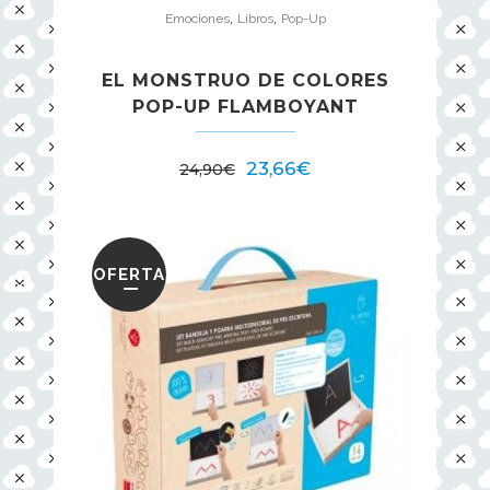
,
,
Emociones
Libros
Pop-Up
EL MONSTRUO DE COLORES
POP-UP FLAMBOYANT
El
El
23,66
€
24,90
€
precio
precio
original
actual
era:
es:
OFERTA
24,90€.
23,66€.