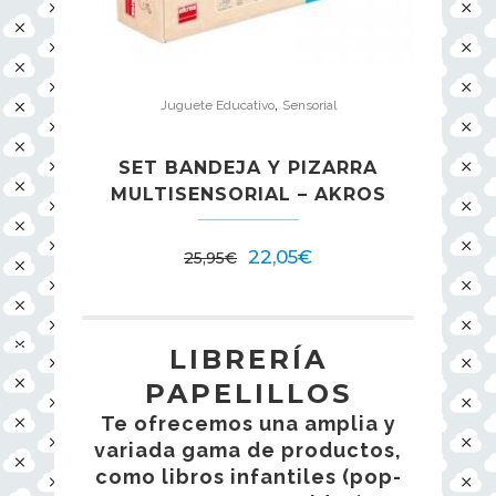
,
Juguete Educativo
Sensorial
SET BANDEJA Y PIZARRA
MULTISENSORIAL – AKROS
El
El
22,05
€
25,95
€
precio
precio
original
actual
era:
es:
LIBRERÍA
25,95€.
22,05€.
PAPELILLOS
Te ofrecemos una amplia y
variada gama de productos,
como libros infantiles (pop-