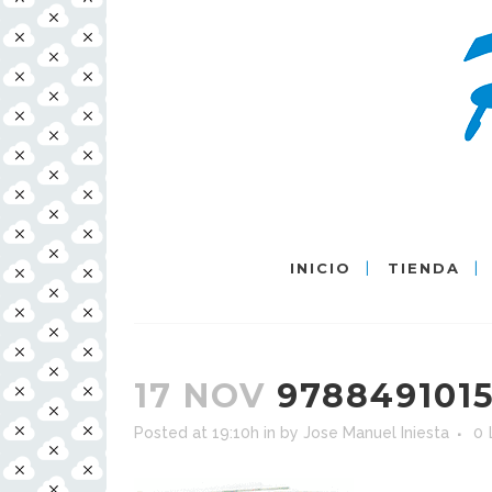
INICIO
TIENDA
17 NOV
978849101
Posted at 19:10h
in
by
Jose Manuel Iniesta
0