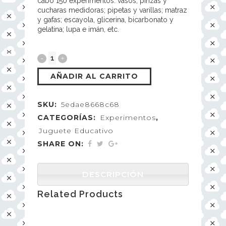
cabo 150 experimentos: vasos, pinzas y
cucharas medidoras; pipetas y varillas; matraz
y gafas; escayola, glicerina, bicarbonato y
gelatina; lupa e imán, etc.
AÑADIR AL CARRITO
SKU:
5edae8668c68
CATEGORÍAS:
Experimentos
,
Juguete Educativo
SHARE ON:
DESCRIPCIÓN
Related Products