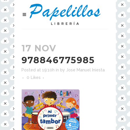
17 NOV
978846775985
Posted at 19:10h
in
by
Jose Manuel Iniesta
0
Likes