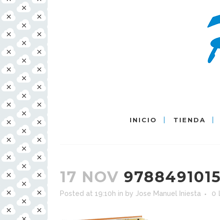
INICIO
TIENDA
17 NOV
978849101
Posted at 19:10h
in
by
Jose Manuel Iniesta
0