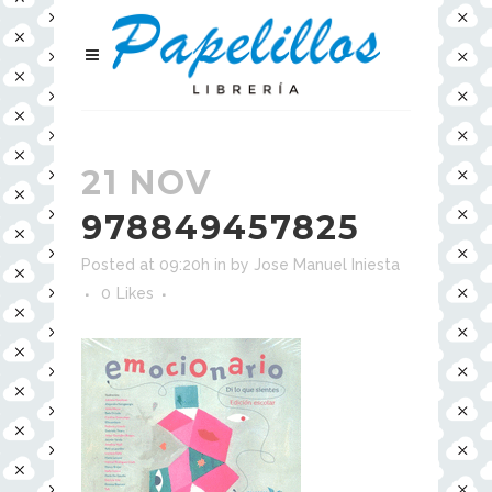
21 NOV
978849457825
Posted at 09:20h
in
by
Jose Manuel Iniesta
0
Likes