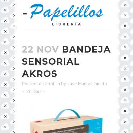
22 NOV
BANDEJA
SENSORIAL
AKROS
Posted at 12:10h
in
by
Jose Manuel Iniesta
0
Likes