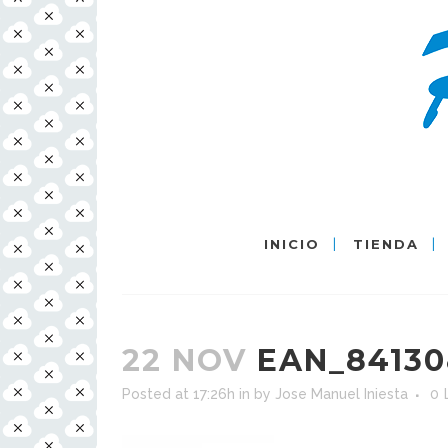
INICIO
TIENDA
22 NOV
EAN_84130
Posted at 17:26h
in
by
Jose Manuel Iniesta
0