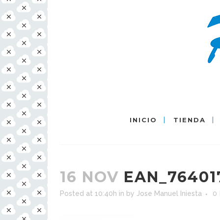
INICIO
TIENDA
16 NOV
EAN_76401
Posted at 10:40h
in
by
Jose Manuel Iniesta
0