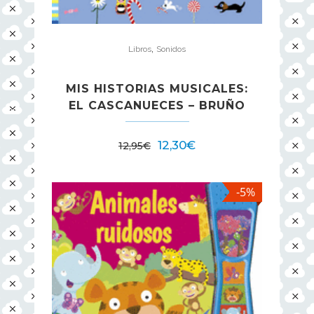
,
Libros
Sonidos
MIS HISTORIAS MUSICALES:
EL CASCANUECES – BRUÑO
12,30
€
12,95
€
-5%