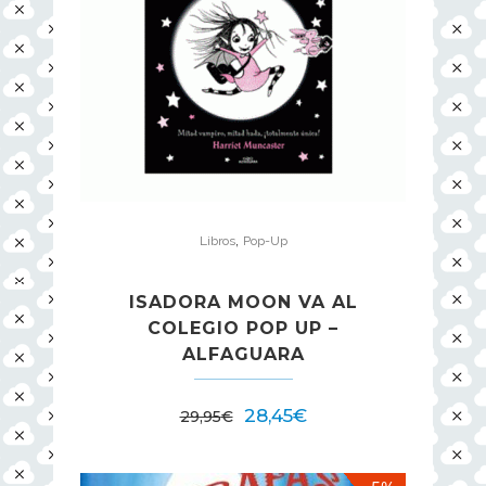
,
Libros
Pop-Up
ISADORA MOON VA AL
COLEGIO POP UP –
ALFAGUARA
28,45
€
29,95
€