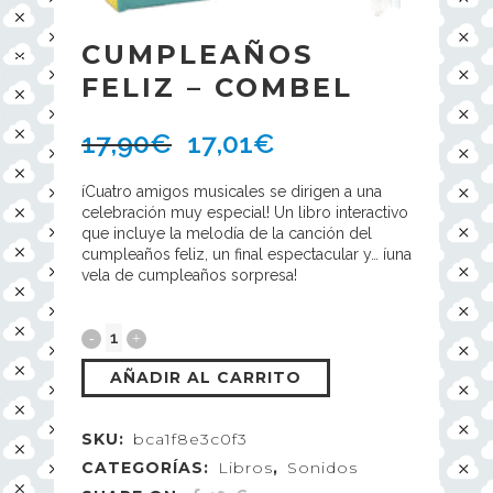
CUMPLEAÑOS
FELIZ – COMBEL
17,90
€
17,01
€
íCuatro amigos musicales se dirigen a una
celebración muy especial! Un libro interactivo
que incluye la melodía de la canción del
cumpleaños feliz, un final espectacular y… íuna
vela de cumpleaños sorpresa!
AÑADIR AL CARRITO
SKU:
bca1f8e3c0f3
CATEGORÍAS:
Libros
,
Sonidos