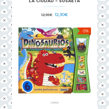
LA CIUDAD – SUSAETA
12,30
€
12,95
€
-5%
Libros