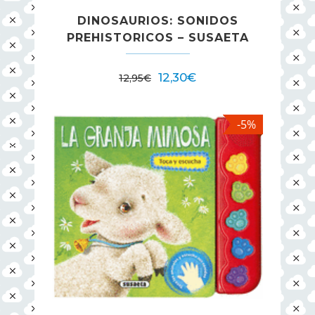
DINOSAURIOS: SONIDOS
PREHISTORICOS – SUSAETA
12,30
€
12,95
€
-5%