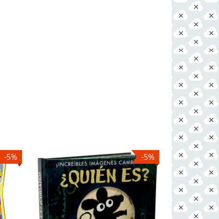
-5%
-5%