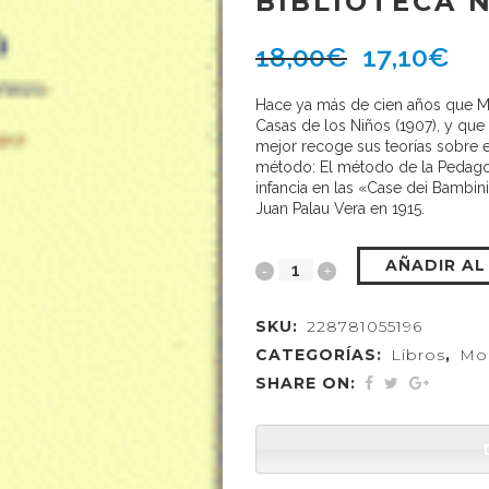
BIBLIOTECA 
18,00
€
17,10
€
Hace ya más de cien años que Ma
Casas de los Niños (1907), y que 
mejor recoge sus teorías sobre 
método: El método de la Pedagogí
infancia en las «Case dei Bambini
Juan Palau Vera en 1915.
AÑADIR AL
SKU:
228781055196
CATEGORÍAS:
Libros
,
Mon
SHARE ON: