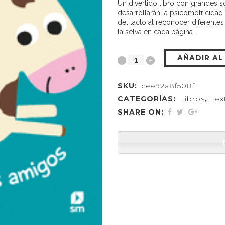
Un divertido libro con grandes s
desarrollarán la psicomotricidad f
del tacto al reconocer diferente
la selva en cada página.
AÑADIR AL
SKU:
cee92a8f508f
CATEGORÍAS:
Libros
,
Tex
SHARE ON: