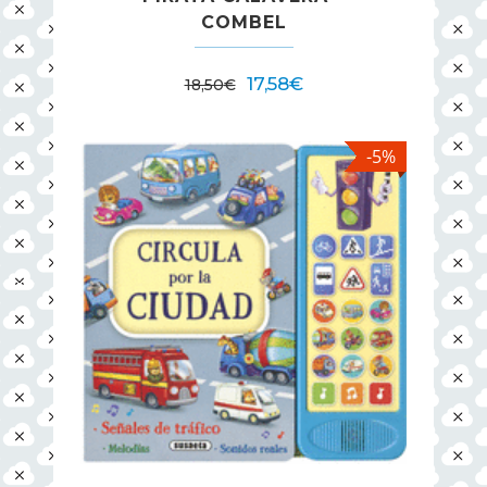
COMBEL
17,58
€
18,50
€
-5%