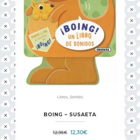
,
Libros
Sonidos
BOING – SUSAETA
12,30
€
12,95
€