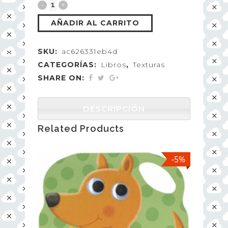
AÑADIR AL CARRITO
SKU:
ac626331eb4d
CATEGORÍAS:
Libros
,
Texturas
SHARE ON:
DESCRIPCIÓN
Related Products
-5%