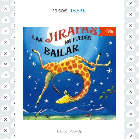
18,53
€
19,50
€
-5%
,
Libros
Pop-Up