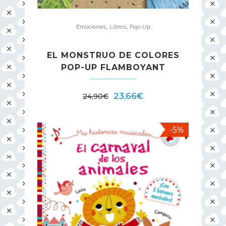
,
,
Emociones
Libros
Pop-Up
EL MONSTRUO DE COLORES
POP-UP FLAMBOYANT
El
El
23,66
€
24,90
€
precio
precio
original
actual
-5%
era:
es:
24,90€.
23,66€.