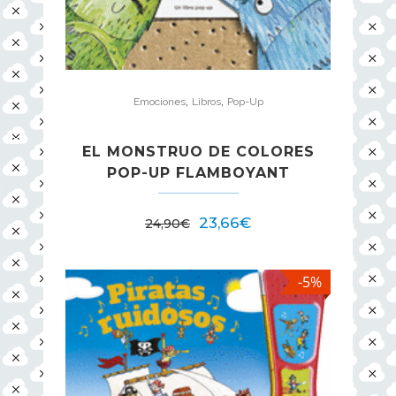
,
,
Emociones
Libros
Pop-Up
EL MONSTRUO DE COLORES
POP-UP FLAMBOYANT
El
El
23,66
€
24,90
€
precio
precio
original
actual
-5%
era:
es:
24,90€.
23,66€.