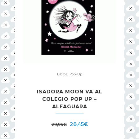
,
Libros
Pop-Up
ISADORA MOON VA AL
COLEGIO POP UP –
ALFAGUARA
28,45
€
29,95
€