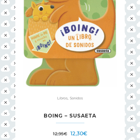
,
Libros
Sonidos
BOING – SUSAETA
12,30
€
12,95
€