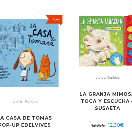
-5%
,
Libros
Sonidos
LA GRANJA MIMOS
TOCA Y ESCUCHA 
,
Libros
Pop-Up
SUSAETA
LA CASA DE TOMAS
12,30
€
POP-UP EDELVIVES
12,95
€