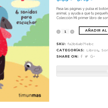
Pasa las páginas y pulsa el bot
animal, y ayuda a que tu pequeño
Colección Mi primer libro de son
AÑADIR AL
SKU:
fa2b6ab71ebc
CATEGORÍAS:
Libros
,
So
SHARE ON: