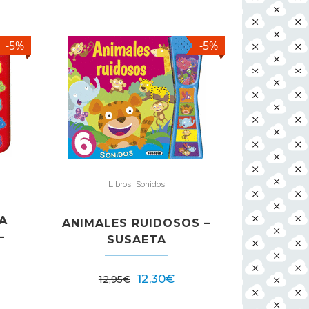
-5%
-5%
,
Libros
Sonidos
A
ANIMALES RUIDOSOS –
–
SUSAETA
12,30
€
12,95
€