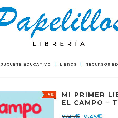
JUGUETE EDUCATIVO
LIBROS
RECURSOS E
MI PRIMER LI
-5%
EL CAMPO – 
9,95
€
9,45
€