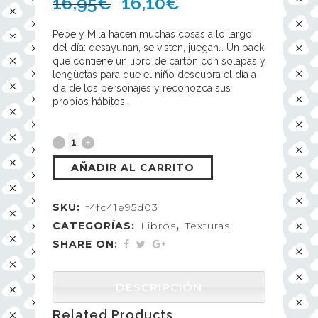
16,95
€
16,10
€
Pepe y Mila hacen muchas cosas a lo largo
del día: desayunan, se visten, juegan… Un pack
que contiene un libro de cartón con solapas y
lengüetas para que el niño descubra el día a
día de los personajes y reconozca sus
propios hábitos.
AÑADIR AL CARRITO
SKU:
f4fc41e95d03
CATEGORÍAS:
Libros
,
Texturas
SHARE ON:
DESCRIPCIÓN
Related Products