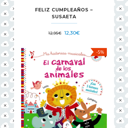
FELIZ CUMPLEAÑOS –
SUSAETA
12,30
€
12,95
€
-5%