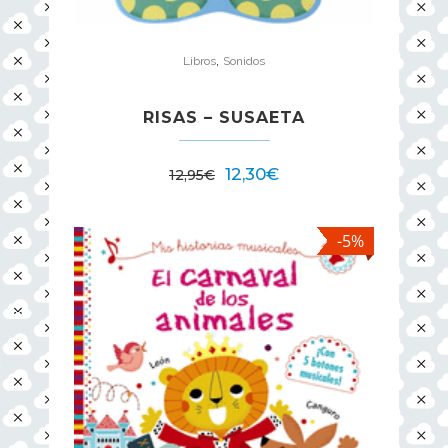
,
Libros
Sonidos
RISAS – SUSAETA
12,30
€
12,95
€
-5%