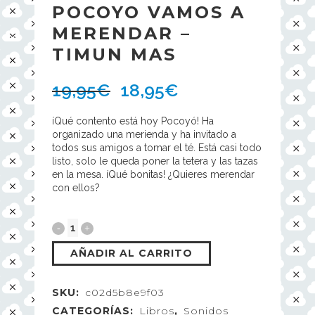
POCOYO VAMOS A
MERENDAR –
TIMUN MAS
19,95
€
18,95
€
íQué contento está hoy Pocoyó! Ha
organizado una merienda y ha invitado a
todos sus amigos a tomar el té. Está casi todo
listo, solo le queda poner la tetera y las tazas
en la mesa. íQué bonitas! ¿Quieres merendar
con ellos?
AÑADIR AL CARRITO
SKU:
c02d5b8e9f03
CATEGORÍAS:
Libros
,
Sonidos