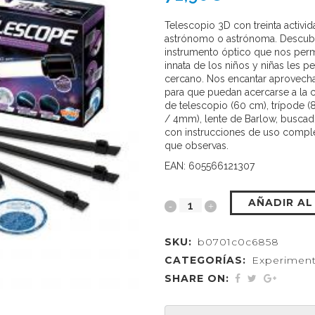
Telescopio 3D con treinta activi
astrónomo o astrónoma. Descubre
instrumento óptico que nos perm
innata de los niños y niñas les 
cercano. Nos encantar aprovecha
para que puedan acercarse a la ci
de telescopio (60 cm), trípode 
/ 4mm), lente de Barlow, buscad
con instrucciones de uso comple
que observas.
EAN: 605566121307
AÑADIR AL
SKU:
b0701c0c6858
CATEGORÍAS:
Experimen
SHARE ON: