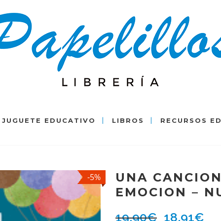
JUGUETE EDUCATIVO
LIBROS
RECURSOS E
UNA CANCION
-5%
EMOCION – 
19,90
€
18,91
€