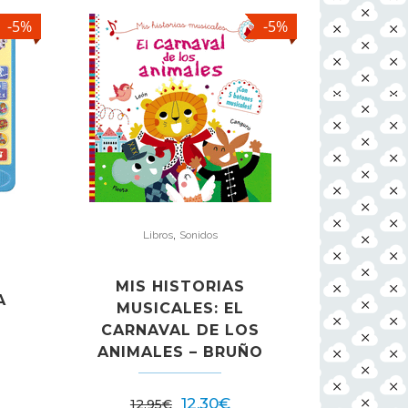
-5%
-5%
,
Libros
Sonidos
MIS HISTORIAS
A
MUSICALES: EL
CARNAVAL DE LOS
ANIMALES – BRUÑO
12,30
€
12,95
€