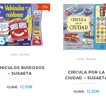
-5%
,
Libros
Sonidos
,
Libros
Sonidos
EHICULOS RUIDOSOS
CIRCULA POR LA
– SUSAETA
CIUDAD – SUSAET
12,30
€
12,95
€
12,30
€
12,95
€