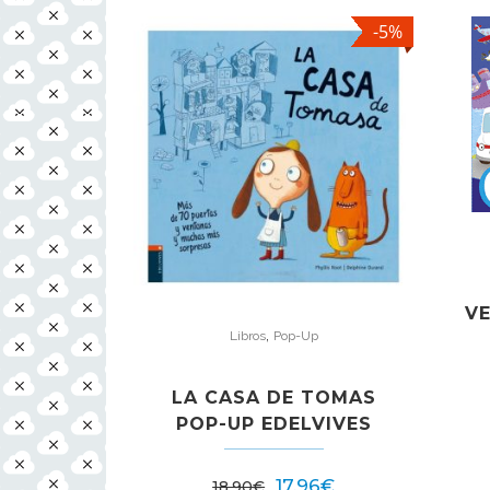
-5%
V
,
Libros
Pop-Up
LA CASA DE TOMAS
POP-UP EDELVIVES
17,96
€
18,90
€