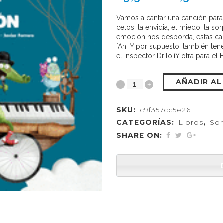
Vamos a cantar una canción para el
celos, la envidia, el miedo, la so
emoción nos desborda, estas ca
íAh! Y por supuesto, también ten
el Inspector Drilo.íY otra para e
AÑADIR AL
SKU:
c9f357cc5e26
CATEGORÍAS:
Libros
,
So
SHARE ON: