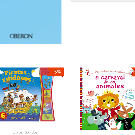
-5%
,
Libros
Sonidos