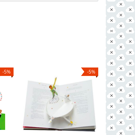
-5%
-5%