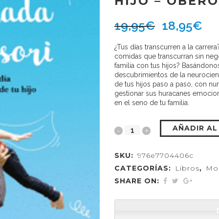
HIJO – OBER
19,95
€
18,95
€
¿Tus días transcurren a la carre
comidas que transcurran sin neg
familia con tus hijos? Basándono
descubrimientos de la neurocienci
de tus hijos paso a paso, con n
gestionar sus huracanes emociona
en el seno de tu familia.
AÑADIR AL
SKU:
976e7704406c
CATEGORÍAS:
Libros
,
Mon
SHARE ON: