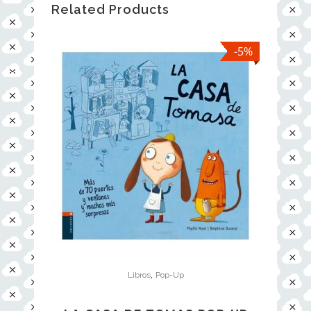
Related Products
-5%
,
Libros
Pop-Up