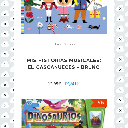
,
Libros
Sonidos
MIS HISTORIAS MUSICALES:
EL CASCANUECES – BRUÑO
12,30
€
12,95
€
-5%