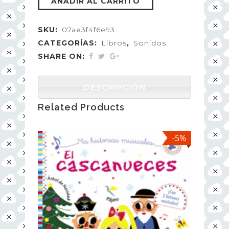
AÑADIR AL CARRITO
SKU:
07ae3f4f6e93
CATEGORÍAS:
Libros
,
Sonidos
SHARE ON:
DESCRIPCIÓN
Related Products
-5%