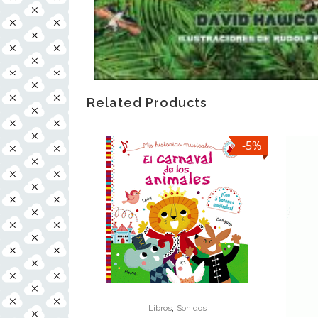
Related Products
-5%
,
Libros
Sonidos