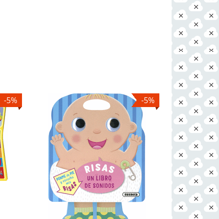
-5%
-5%