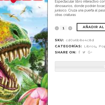
Espectacular libro interactivo c
dinosaurios, donde podrán tocar,
jurásico. Cruza una puerta al pa
otras criaturas
AÑADIR AL
SKU:
cd0a6b8e4c8d
CATEGORÍAS:
Libros
,
Po
SHARE ON: