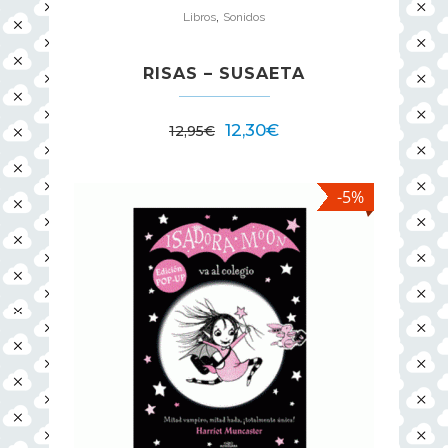
,
Libros
Sonidos
RISAS – SUSAETA
12,30
€
12,95
€
-5%