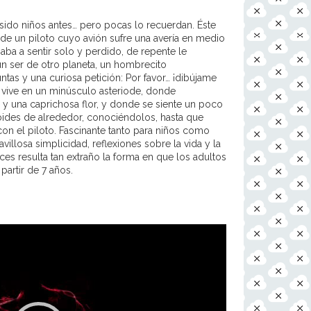
sido niños antes… pero pocas lo recuerdan. Éste
ia de un piloto cuyo avión sufre una avería en medio
ba a sentir solo y perdido, de repente le
 un ser de otro planeta, un hombrecito
tas y una curiosa petición: Por favor… ¡dibújame
o vive en un minúsculo asteriode, donde
 una caprichosa flor, y donde se siente un poco
roides de alrededor, conociéndolos, hasta que
 con el piloto. Fascinante tanto para niños como
villosa simplicidad, reflexiones sobre la vida y la
ces resulta tan extraño la forma en que los adultos
artir de 7 años.