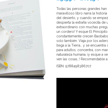
Todas las personas grandes han 
maravilloso libro narra la histor
del desierto, y cuando se empeza
despierta la extraña vocecita de
extraordinario con muchas pregun
un cordero! Y esque El Principit
constantemente crecen Baobabs y
solo también. Viaja por los aste
llega a la Tierra… y se encuentra
para adultos, concentra, con mara
naturaleza humana, ¡y esque a ve
ven las cosas…! Recomendable a p
ISBN: 9788498386707
Reproductor
de
vídeo