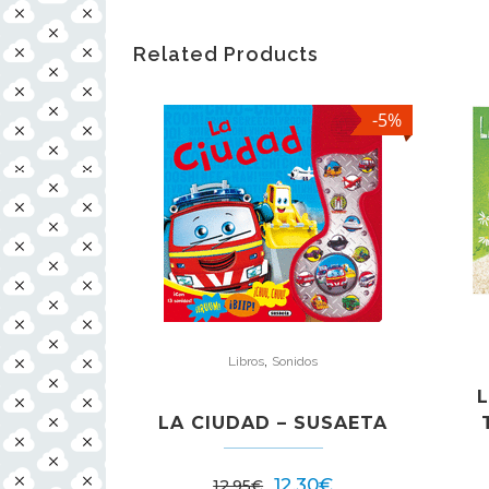
Related Products
-5%
,
Libros
Sonidos
LA CIUDAD – SUSAETA
12,30
€
12,95
€