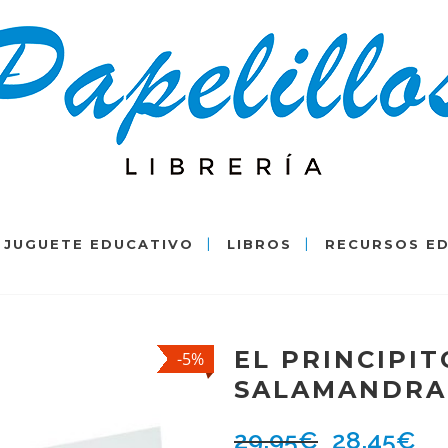
JUGUETE EDUCATIVO
LIBROS
RECURSOS E
EL PRINCIPIT
-5%
SALAMANDRA
29,95
€
28,45
€