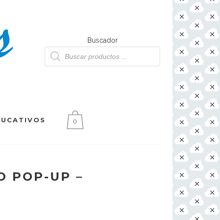
Buscador
Búsqueda
de
productos
DUCATIVOS
0
O POP-UP –