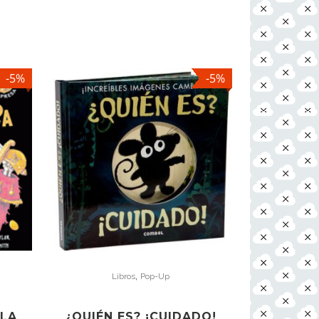
-5%
-5%
,
Libros
Pop-Up
SLA
¿QUIÉN ES? ¡CUIDADO!