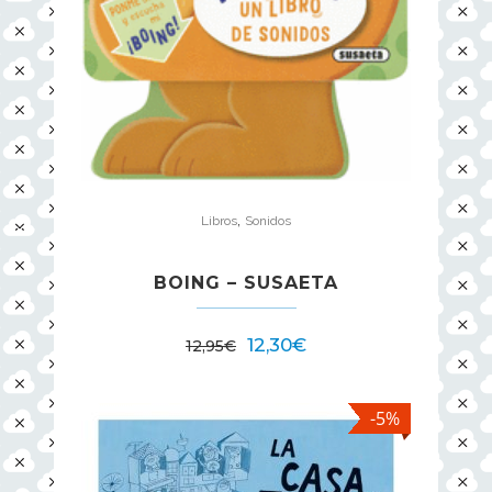
,
Libros
Sonidos
BOING – SUSAETA
12,30
€
12,95
€
-5%