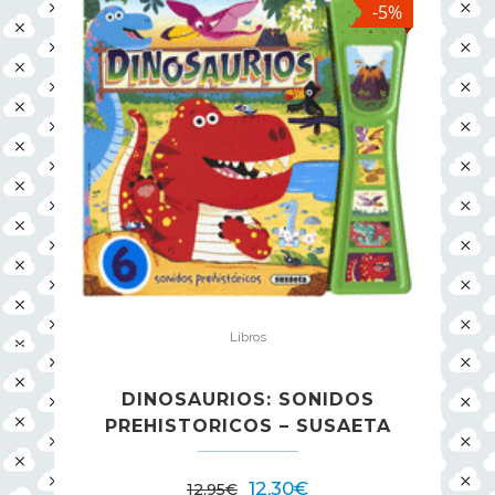
-5%
Libros
DINOSAURIOS: SONIDOS
PREHISTORICOS – SUSAETA
12,30
€
12,95
€