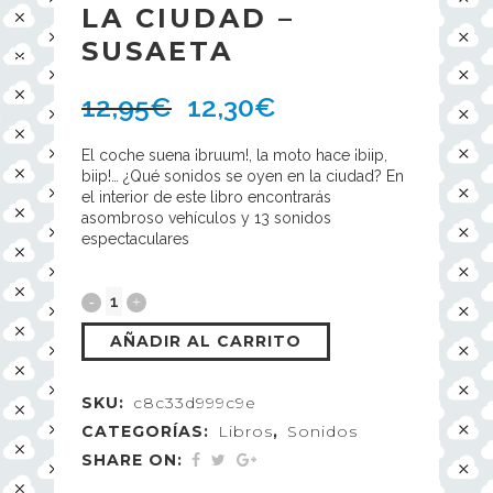
LA CIUDAD –
SUSAETA
12,95
€
12,30
€
El coche suena ¡bruum!, la moto hace ¡biip,
biip!… ¿Qué sonidos se oyen en la ciudad? En
el interior de este libro encontrarás
asombroso vehículos y 13 sonidos
espectaculares
AÑADIR AL CARRITO
SKU:
c8c33d999c9e
CATEGORÍAS:
Libros
,
Sonidos
SHARE ON: