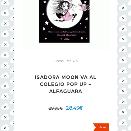
,
Libros
Pop-Up
ISADORA MOON VA AL
COLEGIO POP UP –
ALFAGUARA
28,45
€
29,95
€
-5%