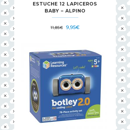
ESTUCHE 12 LAPICEROS
BABY – ALPINO
El
El
9,95
€
11,85
€
precio
precio
original
actual
era:
es:
11,85€.
9,95€.