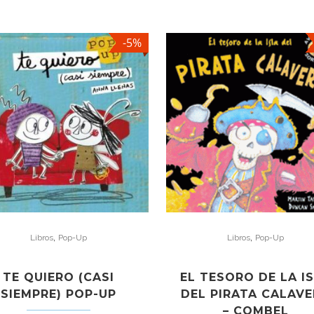
-5%
,
,
Libros
Pop-Up
Libros
Pop-Up
TE QUIERO (CASI
EL TESORO DE LA I
SIEMPRE) POP-UP
DEL PIRATA CALAV
– COMBEL