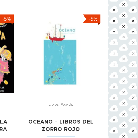
-5%
-5%
,
Libros
Pop-Up
SLA
OCEANO – LIBROS DEL
ERA
ZORRO ROJO