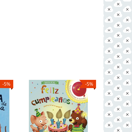
-5%
-5%