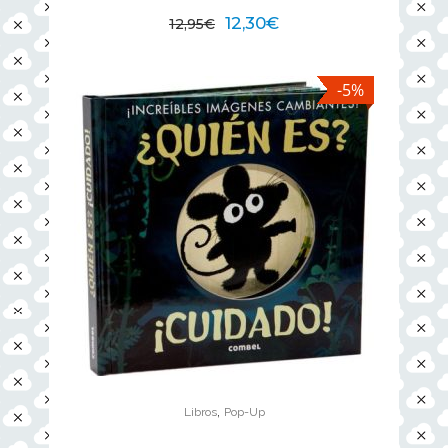
12,30
€
12,95
€
-5%
,
Libros
Pop-Up